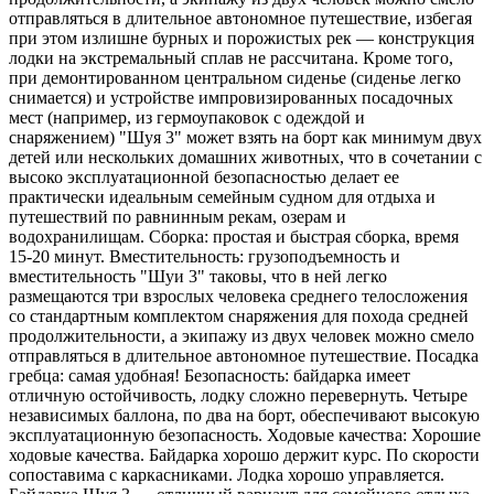
отправляться в длительное автономное путешествие, избегая
при этом излишне бурных и порожистых рек — конструкция
лодки на экстремальный сплав не рассчитана. Кроме того,
при демонтированном центральном сиденье (сиденье легко
снимается) и устройстве импровизированных посадочных
мест (например, из гермоупаковок с одеждой и
снаряжением) "Шуя 3" может взять на борт как минимум двух
детей или нескольких домашних животных, что в сочетании с
высоко эксплуатационной безопасностью делает ее
практически идеальным семейным судном для отдыха и
путешествий по равнинным рекам, озерам и
водохранилищам. Сборка: простая и быстрая сборка, время
15-20 минут. Вместительность: грузоподъемность и
вместительность "Шуи 3" таковы, что в ней легко
размещаются три взрослых человека среднего телосложения
со стандартным комплектом снаряжения для похода средней
продолжительности, а экипажу из двух человек можно смело
отправляться в длительное автономное путешествие. Посадка
гребца: самая удобная! Безопасность: байдарка имеет
отличную остойчивость, лодку сложно перевернуть. Четыре
независимых баллона, по два на борт, обеспечивают высокую
эксплуатационную безопасность. Ходовые качества: Хорошие
ходовые качества. Байдарка хорошо держит курс. По скорости
сопоставима с каркасниками. Лодка хорошо управляется.