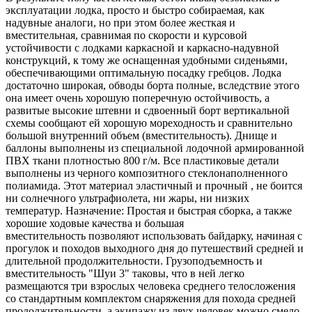
эксплуатации лодка, просто и быстро собираемая, как
надувные аналоги, но при этом более жесткая и
вместительная, сравнимая по скорости и курсовой
устойчивости с лодками каркасной и каркасно-надувной
конструкций, к тому же оснащенная удобными сиденьями,
обеспечивающими оптимальную посадку гребцов. Лодка
достаточно широкая, обводы борта полные, вследствие этого
она имеет очень хорошую поперечную остойчивость, а
развитые высокие штевни и сдвоенный борт вертикальной
схемы сообщают ей хорошую мореходность и сравнительно
большой внутренний объем (вместительность). Днище и
баллоны выполнены из специальной лодочной армированной
ПВХ ткани плотностью 800 г/м. Все пластиковые детали
выполнены из черного композитного стеклонаполненного
полиамида. Этот материал эластичный и прочный , не боится
ни солнечного ультрафиолета, ни жары, ни низких
температур. Назначение: Простая и быстрая сборка, а также
хорошие ходовые качества и большая
вместительность позволяют использовать байдарку, начиная с
прогулок и походов выходного дня до путешествий средней и
длительной продолжительности. Грузоподъемность и
вместительность "Шуи 3" таковы, что в ней легко
размещаются три взрослых человека среднего телосложения
со стандартным комплектом снаряжения для похода средней
продолжительности, а экипажу из двух человек можно смело