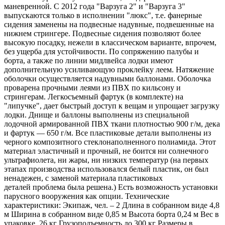
маневренной. С 2012 года "Варзуга 2" и "Варзуга 3"
выпускаются только в исполнении "люкс", т.е. фанерные
сидения заменены на подвесные надувные, подвешенные на
нижнем стрингере. Подвесные сидения позволяют более
высокую посадку, нежели в классическом варианте, впрочем,
без ущерба для устойчивости. По сопряжению палубы и
борта, а также по линии мидлвейса лодки имеют
дополнительную усиливающую проклейку леем. Натяжение
оболочки осуществляется надувными баллонами. Оболочка
проварена прочными леями из ПВХ по кильсону и
стрингерам. Легкосъемный фартук (в комплекте) на
"липучке", дает быстрый доступ к вещам и упрощает загрузку
лодки. Днище и баллоны выполнены из специальной
лодочной армированной ПВХ ткани плотностью 900 г/м, дека
и фартук — 650 г/м. Все пластиковые детали выполнены из
черного композитного стеклонаполненного полиамида. Этот
материал эластичный и прочный, не боится ни солнечного
ультрафиолета, ни жары, ни низких температур (на первых
этапах производства использовался белый пластик, он был
ненадежен, с заменой материала пластиковых
деталей проблема была решена.) Есть возможность установки
парусного вооружения как опции. Технические
характеристики: Экипаж, чел. – 2 Длина в собранном виде 4,8
м Ширина в собранном виде 0,85 м Высота борта 0,24 м Вес в
упаковке, 26 кг Грузоподъемность до 300 кг Размеры в