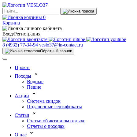
0
Корзина
Вход/Регистрация
8 (4932) 77-34-94
veslo37@in-contact.ru
Обратный звонок
Прокат
Походы
Водные
Пешие
Акции
Система скидок
Подарочные сертификаты
Статьи
Статьи об активном отдыхе
Отчеты о походах
О нас