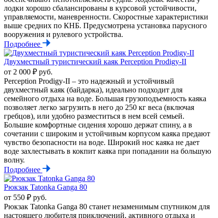
лодки хорошо сбалансированы в курсовой устойчивости,
управляемости, маневренности. Скоростные характеристики
выше средних по КНБ. Предусмотрена установка парусного
вооружения и рулевого устройства.
Подробнее
Двухместный туристический каяк Perception Prodigy-II
от 2 000 ₽ руб.
Perception Prodigy-II – это надежный и устойчивый
двухместный каяк (байдарка), идеально подходит для
семейного отдыха на воде. Большая грузоподъемность каяка
позволяет легко загрузить в него до 250 кг веса (включая
гребцов), или удобно разместиться в нем всей семьей.
Большие комфортные сидения хорошо держат спину, а в
сочетании с широким и устойчивым корпусом каяка предают
чувство безопасности на воде. Широкий нос каяка не дает
воде захлестывать в кокпит каяка при попадании на большую
волну.
Подробнее
Рюкзак Tatonka Ganga 80
от 550 ₽ руб.
Рюкзак Tatonka Ganga 80 станет незаменимым спутником для
настоящего любителя приключений, активного отдыха и