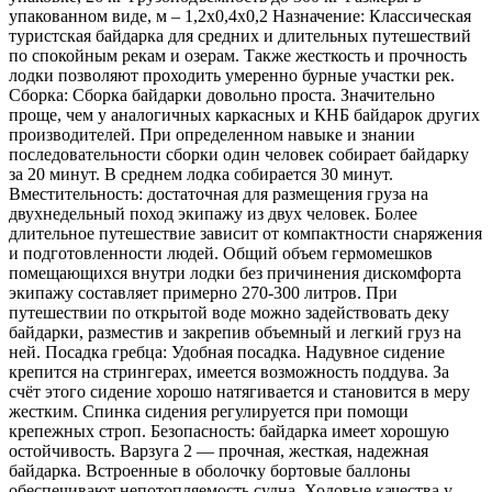
упакованном виде, м – 1,2х0,4х0,2 Назначение: Классическая
туристская байдарка для средних и длительных путешествий
по спокойным рекам и озерам. Также жесткость и прочность
лодки позволяют проходить умеренно бурные участки рек.
Сборка: Сборка байдарки довольно проста. Значительно
проще, чем у аналогичных каркасных и КНБ байдарок других
производителей. При определенном навыке и знании
последовательности сборки один человек собирает байдарку
за 20 минут. В среднем лодка собирается 30 минут.
Вместительность: достаточная для размещения груза на
двухнедельный поход экипажу из двух человек. Более
длительное путешествие зависит от компактности снаряжения
и подготовленности людей. Общий объем гермомешков
помещающихся внутри лодки без причинения дискомфорта
экипажу составляет примерно 270-300 литров. При
путешествии по открытой воде можно задействовать деку
байдарки, разместив и закрепив объемный и легкий груз на
ней. Посадка гребца: Удобная посадка. Надувное сидение
крепится на стрингерах, имеется возможность поддува. За
счёт этого сидение хорошо натягивается и становится в меру
жестким. Спинка сидения регулируется при помощи
крепежных строп. Безопасность: байдарка имеет хорошую
остойчивость. Варзуга 2 — прочная, жесткая, надежная
байдарка. Встроенные в оболочку бортовые баллоны
обеспечивают непотопляемость судна. Ходовые качества у