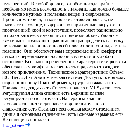
путешествий. В любой дороге, в любом походе крайне
необходимо иметь возможность упаковать, как можно большее
количество нужных и полезных вещей и снаряжение.
Прочный материал, из которого изготовлен рюкзак, не
выгорает на солнце, выдерживают приличные нагрузки, а
продуманный крой и конструкция, позволяют рационально
использовать весь имеющийся полезный объем. Удобные
лямки дает возможность равномерно распределить нагрузку
не только на плечи, но и по всей поверхности спины, а так же
пояснице. Они обеспечат вам непревзойденный комфорт и
легкость передвижения на любой местности и в любой
остановке. Все вышеперечисленные характеристики рюкзака
обеспечат вам комфорт, уверенность и радость от каждого
нового приключения. Технические характеристики: Объем:
80 л Вес: 2,4 кг Анатомическая система Доступ к основному
отделению снизу Поясной ремень, грудная стяжка - есть
Накидка от дождя - есть Система подвески V1 System: есть
Регулируемая длина спинки: есть Верхний клапан
регулируется по высоте: есть На верхнем клапане
расположены петли для навески дополнительного
снаряжения: есть Съемная перегородка между отделением
днища и основным отделением: есть Боковые карманы: есть
Вентиляция спины: есть
Подробнее