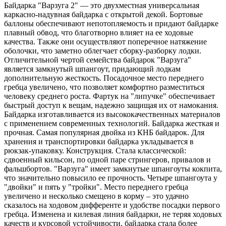
Байдарка "Варзуга 2" — это двухместная универсальная
каркасно-надувная байдарка с открытой декой. Бортовые
баллоны обеспечивают непотопляемость и придают байдарке
плавный обвод, что благотворно влияет на ее ходовые
качества. Также они осуществляют поперечное натяжение
оболочки, что заметно облегчает сборку-разборку лодки.
Отличительной чертой семейства байдарок "Варзуга"
является замкнутый шпангоут, придающий лодкам
дополнительную жесткость. Посадочное место переднего
гребца увеличено, что позволяет комфортно разместиться
человеку среднего роста. Фартук на "липучке" обеспечивает
быстрый доступ к вещам, надежно защищая их от намокания.
Байдарка изготавливается из высококачественных материалов
с применением современных технологий. Байдарка жесткая и
прочная. Самая популярная двойка из КНБ байдарок. Для
хранения и транспортировки байдарка укладывается в
рюкзак-упаковку. Конструкция. Стала классической:
сдвоенный кильсон, по одной паре стрингеров, привалов и
фальшбортов. "Варзуга" имеет замкнутые шпангоуты кокпита,
что значительно повысило ее прочность. Четыре шпангоута у
"двойки" и пять у "тройки". Место переднего гребца
увеличено и несколько смещено в корму – это удачно
сказалось на ходовом дифференте и удобстве посадки первого
гребца. Изменена и килевая линия байдарки, не теряя ходовых
качеств и курсовой устойчивости, байдарка стала более