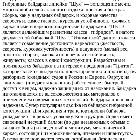
Гибридные байдарки линейки "Шуя" — воплощение мечты
многих любителей активного отдыха: простая и быстрая
сборка, как у надувных байдарок, и ходовые качества —
скорость и, самое главное, курсовая устойчивость, схожая с
каркасными и каркасно-надувными байдарками. "Шуя 3"
является дальнейшим развитием класса "гибридов", начатого
двухместной байдаркой "Шуя". "Изюминкой" данного класса
является совмещение достоинств каркасного (жесткость,
скорость, курсовая устойчивость) и надувного (малый вес,
простота сборки, высокая поперечная остойчивость,
живучесть) классов в одной конструкции. Разработаны и
производятся байдарки на питерском предприятии "Тритон",
которое является лидером по проектированию и производству
разборных (складных) судов в России и Европе. Фартук на
"липучке" (продается как опция) обеспечивает быстрый
доступ к вещам, надежно защищая их от намокания. Байдарка
изготавливается из высококачественных материалов с
применением современных технологий. Байдарка прочная и
надежная. Супер популярная двойка из байдарок гибридной
конструкции. Для хранения и транспортировки байдарка
укладывается в рюкзак-упаковку. Конструкция: Лодка имеет
сдвоенный несущий баллон (по два независимых объема с
каждого борта) и сведенный к минимуму металлический
каркас, состоящий из монокильсона, штевней и шпангоутов.
В результате получается легкая, остойчивая, безопасная в