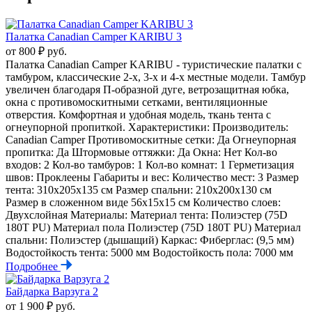
Палатка Canadian Camper KARIBU 3
от 800 ₽ руб.
Палатка Canadian Camper KARIBU - туристические палатки с
тамбуром, классические 2-х, 3-х и 4-х местные модели. Тамбур
увеличен благодаря П-образной дуге, ветрозащитная юбка,
окна с противомоскитными сетками, вентиляционные
отверстия. Комфортная и удобная модель, ткань тента с
огнеупорной пропиткой. Характеристики: Производитель:
Canadian Camper Противомоскитные сетки: Да Огнеупорная
пропитка: Да Штормовые оттяжки: Да Окна: Нет Кол-во
входов: 2 Кол-во тамбуров: 1 Кол-во комнат: 1 Герметизация
швов: Проклеены Габариты и вес: Количество мест: 3 Размер
тента: 310x205x135 см Размер спальни: 210x200x130 см
Размер в сложенном виде 56x15x15 см Количество слоев:
Двухслойная Материалы: Материал тента: Полиэстер (75D
180T PU) Материал пола Полиэстер (75D 180T PU) Материал
спальни: Полиэстер (дышащий) Каркас: Фиберглас: (9,5 мм)
Водостойкость тента: 5000 мм Водостойкость пола: 7000 мм
Подробнее
Байдарка Варзуга 2
от 1 900 ₽ руб.