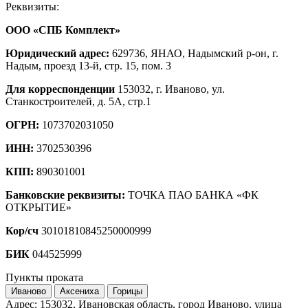
Реквизиты:
ООО «СПБ Комплект»
Юридический адрес:
629736, ЯНАО, Надымский р-он, г.
Надым, проезд 13-й, стр. 15, пом. 3
Для корреспонденции
153032, г. Иваново, ул.
Станкостроителей, д. 5А, стр.1
ОГРН:
1073702031050
ИНН:
3702530396
КПП:
890301001
Банковские реквизиты:
ТОЧКА ПАО БАНКА «ФК
ОТКРЫТИЕ»
Кор/сч
30101810845250000999
БИК
044525999
Пункты проката
Иваново
Аксениха
Горицы
Адрес:
153032, Ивановская область, город Иваново, улица