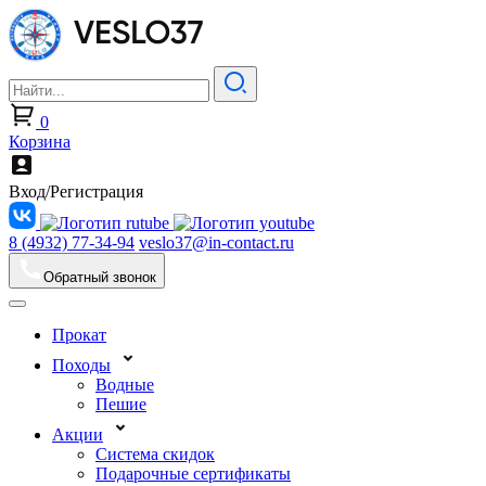
0
Корзина
Вход/Регистрация
8 (4932) 77-34-94
veslo37@in-contact.ru
Обратный звонок
Прокат
Походы
Водные
Пешие
Акции
Система скидок
Подарочные сертификаты