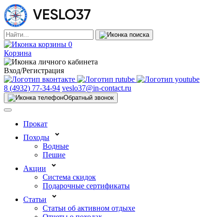
0
Корзина
Вход/Регистрация
8 (4932) 77-34-94
veslo37@in-contact.ru
Обратный звонок
Прокат
Походы
Водные
Пешие
Акции
Система скидок
Подарочные сертификаты
Статьи
Статьи об активном отдыхе
Отчеты о походах