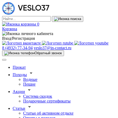
0
Корзина
Вход/Регистрация
8 (4932) 77-34-94
veslo37@in-contact.ru
Обратный звонок
Прокат
Походы
Водные
Пешие
Акции
Система скидок
Подарочные сертификаты
Статьи
Статьи об активном отдыхе
Отчеты о походах