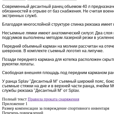
Современный десантный ранец объемом 40 л предназначе
обязанностей в отрыве от баз снабжения. Не считая военн
экстренных служб.
Благодаря многослойной структуре спинка рюкзака имеет
Несъемные лямки имеют анатомический силуэт. Два слоя 
подсумков выполнены методом лазерной резки в усиленной
Передний объемный карман на молнии рассчитан на отече
шевронов. В комплекте съемный логотип на липучке.
Позади переднего кармана для котелка расположен скрыты
рукоятки лопаты.
Свободная внешняя площадь под передним карманом ран
У ранца Splav "Десантный М" съемный широкий пояс, боко
съемные стяжки на дне и в верхней части ранца, ячейки 
службы рюкзака "Десантный М" от Splav.
Полный текст
Правила проката снаряжения
Приложение 1
Размер компенсации за повреждение спортивного инвентаря
Перечень повреждений