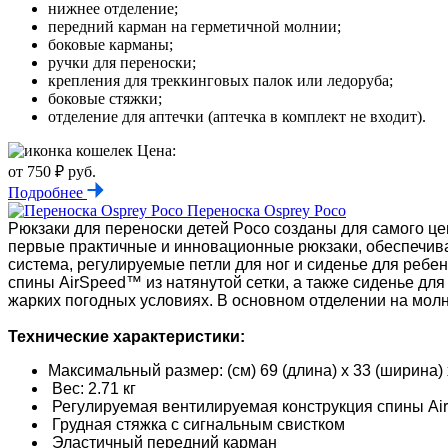
нижнее отделение;
передний карман на герметичной молнии;
боковые карманы;
ручки для переноски;
крепления для треккинговых палок или ледоруба;
боковые стяжки;
отделение для аптечки (аптечка в комплект не входит).
Цена:
от 750 ₽ руб.
Подробнее
Переноска Osprey Poco
Рюкзаки для переноски детей Poco созданы для самого ц
первые практичные и инновационные рюкзаки, обеспечива
система, регулируемые петли для ног и сиденье для ребе
спины AirSpeed™ из натянутой сетки, а также сиденье дл
жарких погодных условиях. В основном отделении на мол
Технические характеристики:
Максимальный размер: (см) 69 (длина) x 33 (ширина) 
Вес: 2.71 кг
Регулируемая вентилируемая конструкция спины Air
Грудная стяжка с сигнальным свистком
Эластичный передний карман