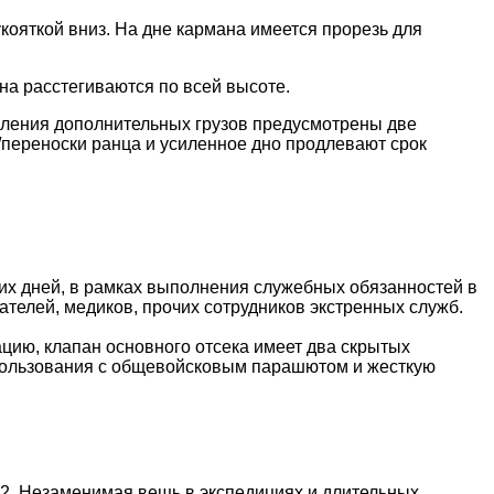
кояткой вниз. На дне кармана имеется прорезь для
а расстегиваются по всей высоте.
пления дополнительных грузов предусмотрены две
/переноски ранца и усиленное дно продлевают срок
их дней, в рамках выполнения служебных обязанностей в
сателей, медиков, прочих сотрудников экстренных служб.
ацию, клапан основного отсека имеет два скрытых
спользования с общевойсковым парашютом и жесткую
2. Незаменимая вещь в экспедициях и длительных