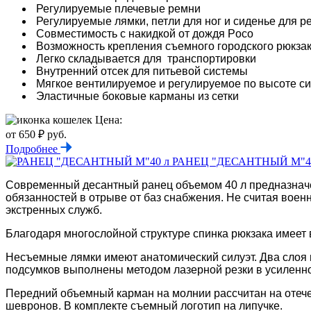
Регулируемые плечевые ремни
Регулируемые лямки, петли для ног и сиденье для р
Совместимость с накидкой от дождя Poco
Возможность крепления съемного городского рюкза
Легко складывается для транспортировки
Внутренний отсек для питьевой системы
Мягкое вентилируемое и регулируемое по высоте си
Эластичные боковые карманы из сетки
Цена:
от 650 ₽ руб.
Подробнее
РАНЕЦ "ДЕСАНТНЫЙ М"4
Современный десантный ранец объемом 40 л предназначе
обязанностей в отрыве от баз снабжения. Не считая военн
экстренных служб.
Благодаря многослойной структуре спинка рюкзака имеет
Несъемные лямки имеют анатомический силуэт. Два слоя 
подсумков выполнены методом лазерной резки в усиленной
Передний объемный карман на молнии рассчитан на отече
шевронов. В комплекте съемный логотип на липучке.