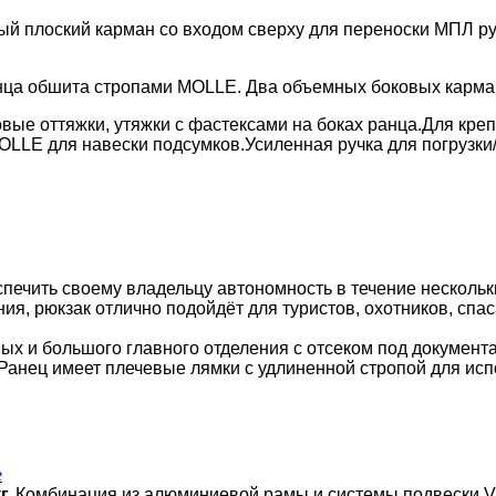
й плоский карман со входом сверху для переноски МПЛ ру
ца обшита стропами MOLLE. Два объемных боковых карман
вые оттяжки, утяжки с фастексами на боках ранца.
Для кре
MOLLE для навески подсумков.
Усиленная ручка для погрузки
ечить своему владельцу автономность в течение нескольк
ия, рюкзак отлично подойдёт для туристов, охотников, спа
ных и большого главного отделения с отсеком под документ
 Ранец имеет плечевые лямки с удлиненной стропой для и
e
г.
Комбинация из алюминиевой рамы и системы подвески V