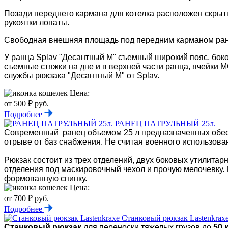
Позади переднего кармана для котелка расположен скрыты
рукоятки лопаты.
Свободная внешняя площадь под передним карманом ран
У ранца Splav "Десантный М" съемный широкий пояс, боко
съемные стяжки на дне и в верхней части ранца, ячейки 
службы рюкзака "Десантный М" от Splav.
Цена:
от 500 ₽ руб.
Подробнее
РАНЕЦ ПАТРУЛЬНЫЙ 25л.
Современный ранец объемом 25 л предназначенных обесп
отрыве от баз снабжения. Не считая военного использован
Рюкзак состоит из трех отделений, двух боковых утилитар
отделения под маскировочный чехол и прочую мелочевку.
формованную спинку.
Цена:
от 700 ₽ руб.
Подробнее
Станковый рюкзак Lastenkrax
Станковый рюкзак
для переноски тяжелых грузов до
50 к