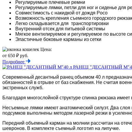
Регулируемые плечевые ремни
Регулируемые лямки, петли для ног и сиденье для р
Совместимость с накидкой от дождя Poco
Возможность крепления съемного городского рюкза
Легко складывается для транспортировки
Внутренний отсек для питьевой системы
Мягкое вентилируемое и регулируемое по высоте си
Эластичные боковые карманы из сетки
Цена:
от 650 ₽ руб.
Подробнее
РАНЕЦ "ДЕСАНТНЫЙ М"4
Современный десантный ранец объемом 40 л предназначе
обязанностей в отрыве от баз снабжения. Не считая военн
экстренных служб.
Благодаря многослойной структуре спинка рюкзака имеет
Несъемные лямки имеют анатомический силуэт. Два слоя 
подсумков выполнены методом лазерной резки в усиленной
Передний объемный карман на молнии рассчитан на отече
шевронов. В комплекте съемный логотип на липучке.