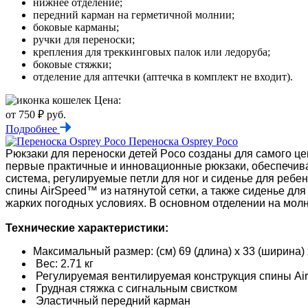
нижнее отделение;
передний карман на герметичной молнии;
боковые карманы;
ручки для переноски;
крепления для треккинговых палок или ледоруба;
боковые стяжки;
отделение для аптечки (аптечка в комплект не входит).
Цена:
от 750 ₽ руб.
Подробнее
Переноска Osprey Poco
Рюкзаки для переноски детей Poco созданы для самого ц
первые практичные и инновационные рюкзаки, обеспечива
система, регулируемые петли для ног и сиденье для ребе
спины AirSpeed™ из натянутой сетки, а также сиденье дл
жарких погодных условиях. В основном отделении на мол
Технические характеристики:
Максимальный размер: (см) 69 (длина) x 33 (ширина) 
Вес: 2.71 кг
Регулируемая вентилируемая конструкция спины Air
Грудная стяжка с сигнальным свистком
Эластичный передний карман