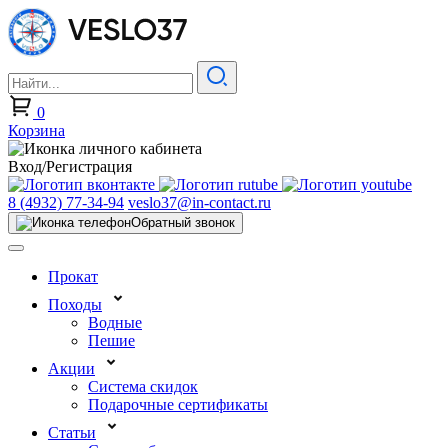
0
Корзина
Вход/Регистрация
8 (4932) 77-34-94
veslo37@in-contact.ru
Обратный звонок
Прокат
Походы
Водные
Пешие
Акции
Система скидок
Подарочные сертификаты
Статьи