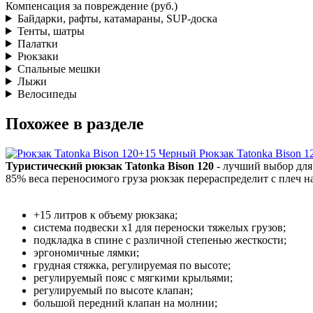
Компенсация за повреждение (руб.)
Байдарки, рафты, катамараны, SUP-доска
Тенты, шатры
Палатки
Рюкзаки
Спальные мешки
Лыжи
Велосипеды
Похожее в разделе
Рюкзак Tatonka Bison 
Туристический рюкзак Tatonka Bison 120
- лучший выбор для 
85% веса переносимого груза рюкзак перераспределит с плеч на
+15 литров к объему рюкзака;
система подвески х1 для переноски тяжелых грузов;
подкладка в спине с различной степенью жесткости;
эргономичные лямки;
грудная стяжка, регулируемая по высоте;
регулируемый пояс с мягкими крыльями;
регулируемый по высоте клапан;
большой передний клапан на молнии;