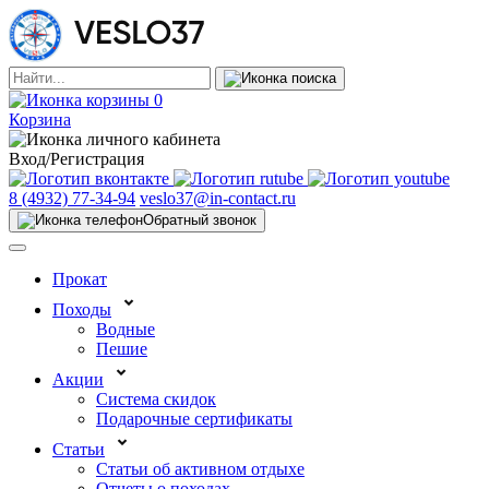
0
Корзина
Вход/Регистрация
8 (4932) 77-34-94
veslo37@in-contact.ru
Обратный звонок
Прокат
Походы
Водные
Пешие
Акции
Система скидок
Подарочные сертификаты
Статьи
Статьи об активном отдыхе
Отчеты о походах