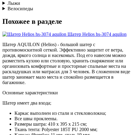
Лыжи
Велосипеды
Похожее в разделе
Шатер Helios hs-3074 aquilon
Шатер AQUILON (Helios) - большой шатер с
противомоскитной сеткой. Эффективно защитит от ветра,
дождя, яркого солнца и насекомых. Под его навесом можно
разместить кухню или столовую, хранить снаряжение или
организовать комфортные и просторные спальные места на
раскладушках или матрасах для 3 человек. В сложенном виде
шатер занимает мало места и спокойно размещается в
багажнике.
Основные характеристики
Шатер имеет два входа;
Каркас выполнен из стали и стекловолокна;
Все швы проклеены.
Размеры шатра: 410 х 395 х 215 см;
Ткань тента: Polyester 185Т PU 2000 мм;
Каркас: fiberglass 11 мм, сталь 19 мм;