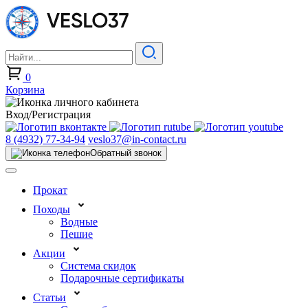
0
Корзина
Вход/Регистрация
8 (4932) 77-34-94
veslo37@in-contact.ru
Обратный звонок
Прокат
Походы
Водные
Пешие
Акции
Система скидок
Подарочные сертификаты
Статьи