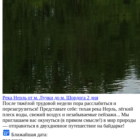
Река Нерль от м. Лучки до м. Шордога 2 дня
После тяжёлой трудовой недели пора расслабиться и
перезагрузиться! Представьте себе: тихая река Нерль, лёгкий
плеск воды, свежий воздух и незабываемые пейзажи... Мы
приглашаем вас окунуться (в прямом смысле!) в мир природы
— отправиться в двухдневное путешествие на байдарке!
Ближайшая дата: