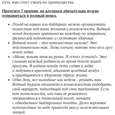
путь, вам стоит узнать их преимущества.
Прочтите 7 причин, по которым обязательно нужно
отправиться в водный поход.
Поход на каяках или байдарках можно организовать
полностью под ваши желания и возможности. Водный
поход доступен практически каждому по затратам,
физической подготовке и состоянию здоровья
Водный поход – это путешествие налегке! Это
действительно так. Легко плечам, потому что весь груз
везет лодка.
«Мама, возьми меня на ручки. Я устал /устала!» Это
слышит каждый родитель во время долгой пешей
прогулки. В водном походе дети сидят в лодке
и любуются красотой, вдыхают целебный воздух
и приобщаются к здоровому образу жизни.
Один день, все выходные или неделя – решать вам.
Водный туризм отличается возможностью подобрать
свой маршрут, подходящий под свои требования. Если
нет возможности, или пока не решаетесь
отправляться в длительный поход, начните
с однодневных байдарочных походов. Даже короткое
путешествие по воде принесет массу положительных
эмоций.