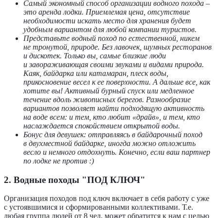
Самый экономный способ организации водного похода –
это аренда лодки. Приемлемая цена, отсутствие
необходимости искать место для хранения будет
удобным вариантом для любой компании туристов.
Представьте водный поход по естественной, никем
не тронутой, природе. Без лавочек, шумных ресторанов
и дискотек. Только вы, самые близкие люди
и завораживающая своими звуками и видами природа.
Каяк, байдарка или катамаран, плеск воды,
прикосновение весел к ее поверхности. А дальше все, как
хотите вы! Активный бурный спуск или медленное
течение вдоль живописных берегов. Разнообразие
вариантов позволяет найти подходящую активность
на воде всем: и тем, кто любит «драйв», и тем, кто
наслаждается спокойствием открытой воды.
Бонус для девушек: отправляясь в байдарочный поход
в двухместной байдарке, иногда можно отложить
весло и немного отдохнуть. Конечно, если ваш партнер
по лодке не против :)
2. Водные походы "ПОД КЛЮЧ"
Организация походов под ключ включает в себя работу с уже
с устоявшимися и сформированными коллективами. Т.е.
любая группа людей от 8 чел. может обратится к нам с целью