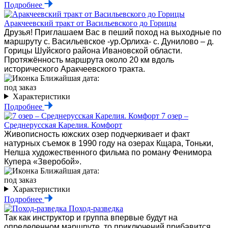
Подробнее
Аракчеевский тракт от Васильевского до Горицы
Друзья! Приглашаем Вас в пеший поход на выходные по
маршруту с. Васильевское -ур.Орлиха- с. Дунилово – д.
Горицы Шуйского района Ивановской области.
Протяжённость маршрута около 20 км вдоль
исторического Аракчеевского тракта.
Ближайшая дата:
под заказ
Характеристики
Подробнее
7 озер –
Среднерусская Карелия. Комфорт
Живописность южских озер подчеркивает и факт
натурных съемок в 1990 году на озерах Кщара, Тоньки,
Нелша художественного фильма по роману Фенимора
Купера «Зверобой».
Ближайшая дата:
под заказ
Характеристики
Подробнее
Поход-разведка
Так как инструктор и группа впервые будут на
определенном маршруте, то приключений прибавится.