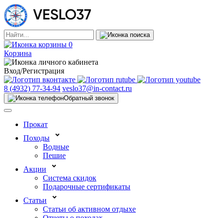
0
Корзина
Вход/Регистрация
8 (4932) 77-34-94
veslo37@in-contact.ru
Обратный звонок
Прокат
Походы
Водные
Пешие
Акции
Система скидок
Подарочные сертификаты
Статьи
Статьи об активном отдыхе
Отчеты о походах