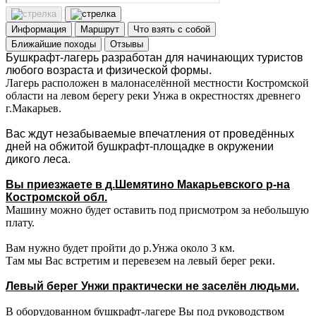
Информация
Маршрут
Что взять с собой
Ближайшие походы
Отзывы
Бушкрафт-лагерь разработан для начинающих туристов
любого возраста и физической формы.
Лагерь расположен в малонаселённой местности Костромской
области на левом берегу реки Унжа в окрестностях древнего
г.Макарьев.
Вас ждут незабываемые впечатления от проведённых
дней на обжитой бушкрафт-площадке в окружении
дикого леса.
Вы приезжаете в д.Шемятино Макарьевского р-на
Костромской обл.
Машину можно будет оставить под присмотром за небольшую
плату.
Вам нужно будет пройти до р.Унжа около 3 км.
Там мы Вас встретим и перевезем на левый берег реки.
Левый берег Унжи практически не заселён людьми.
В оборудованном бушкрафт-лагере Вы под руководством