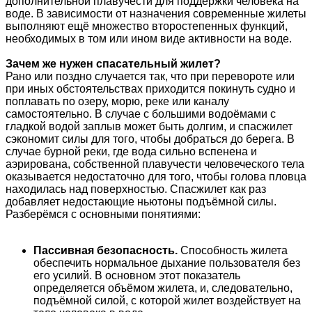
дополнительной плавучести для поддержки человека на
воде. В зависимости от назначения современные жилеты
выполняют ещё множество второстепенных функций,
необходимых в том или ином виде активности на воде.
Зачем же нужен спасательный жилет?
Рано или поздно случается так, что при перевороте или
при иных обстоятельствах приходится покинуть судно и
поплавать по озеру, морю, реке или каналу
самостоятельно. В случае с большими водоёмами с
гладкой водой заплыв может быть долгим, и спасжилет
сэкономит силы для того, чтобы добраться до берега. В
случае бурной реки, где вода сильно вспенена и
аэрирована, собственной плавучести человеческого тела
оказывается недостаточно для того, чтобы голова пловца
находилась над поверхностью. Спасжилет как раз
добавляет недостающие ньютоны подъёмной силы.
Разберёмся с основными понятиями:
Пассивная безопасность.
Способность жилета
обеспечить нормальное дыхание пользователя без
его усилий. В основном этот показатель
определяется объёмом жилета, и, следовательно,
подъёмной силой, с которой жилет воздействует на