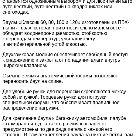
становятся однозначным выбором и для любителей авто
путешествий, путешествий на квадрациклах или
снегоходах.
Баулы «Классик 60, 80, 100 и 120» изготовлены из ПВХ-
ткани «теза», которая при относительно малом весе
обладает водонепроницаемостью, стойкостью
к перепадам температур, ультрафиолету
и антибактериальной устойчивостью.
Двухзамковая молния обеспечивает свободный доступ
к снаряжению и закрыта от попадания влаги внутрь
широким клапаном.
Съемные лямки анатомической формы позволяют
переносить баул на спине.
Две удобные ручки для переноски скрепляются между
собой липучкой. Торцевые ручки для погрузки
специальной формы, что обеспечивает правильное
распределение нагрузки.
Для крепления баула к багажнику автомобиля, палубе
катамарана и т. д., а также различных навесок
предусмотрены по два ряда петель с каждой его
стороны. В случае крепления баула за нижние петли, вам