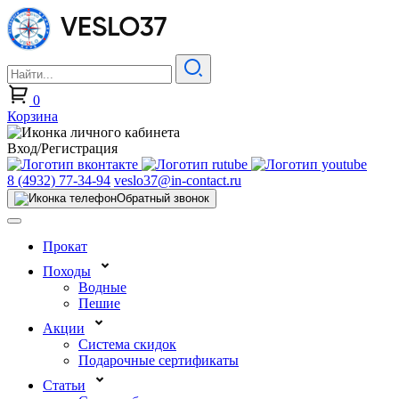
0
Корзина
Вход/Регистрация
8 (4932) 77-34-94
veslo37@in-contact.ru
Обратный звонок
Прокат
Походы
Водные
Пешие
Акции
Система скидок
Подарочные сертификаты
Статьи