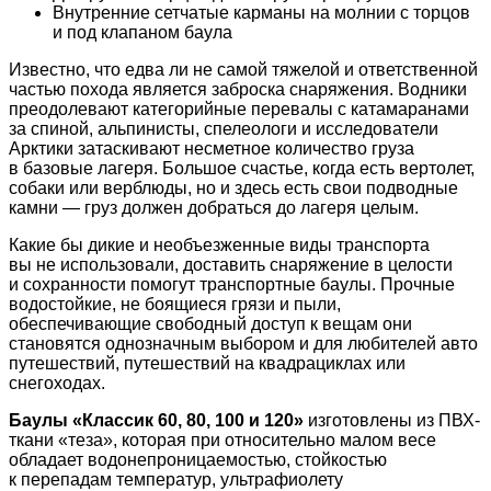
Внутренние сетчатые карманы на молнии с торцов
и под клапаном баула
Известно, что едва ли не самой тяжелой и ответственной
частью похода является заброска снаряжения. Водники
преодолевают категорийные перевалы с катамаранами
за спиной, альпинисты, спелеологи и исследователи
Арктики затаскивают несметное количество груза
в базовые лагеря. Большое счастье, когда есть вертолет,
собаки или верблюды, но и здесь есть свои подводные
камни — груз должен добраться до лагеря целым.
Какие бы дикие и необъезженные виды транспорта
вы не использовали, доставить снаряжение в целости
и сохранности помогут транспортные баулы. Прочные
водостойкие, не боящиеся грязи и пыли,
обеспечивающие свободный доступ к вещам они
становятся однозначным выбором и для любителей авто
путешествий, путешествий на квадрациклах или
снегоходах.
Баулы «Классик 60, 80, 100 и 120»
изготовлены из ПВХ-
ткани «теза», которая при относительно малом весе
обладает водонепроницаемостью, стойкостью
к перепадам температур, ультрафиолету