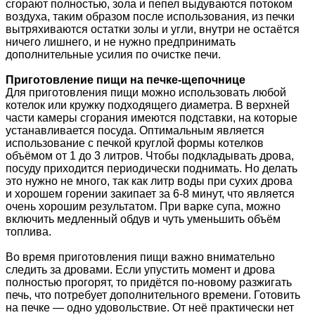
сгорают полностью, зола и пепел выдуваются потоком
воздуха, таким образом после использования, из печки
вытряхиваются остатки золы и угли, внутри не остаётся
ничего лишнего, и не нужно предпринимать
дополнительные усилия по очистке печи.
Приготовление пищи на печке-щепочнице
Для приготовления пищи можно использовать любой
котелок или кружку подходящего диаметра. В верхней
части камеры сгорания имеются подставки, на которые
устанавливается посуда. Оптимальным является
использование с печкой круглой формы котелков
объёмом от 1 до 3 литров. Чтобы подкладывать дрова,
посуду приходится периодически поднимать. Но делать
это нужно не много, так как литр воды при сухих дрова
и хорошем горении закипает за 6-8 минут, что является
очень хорошим результатом. При варке супа, можно
включить медленный обдув и чуть уменьшить объём
топлива.
Во время приготовления пищи важно внимательно
следить за дровами. Если упустить момент и дрова
полностью прогорят, то придётся по-новому разжигать
печь, что потребует дополнительного времени. Готовить
на печке — одно удовольствие. От неё практически нет