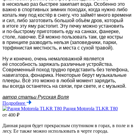
в несколько раз быстрее закипает вода. Особенно это
важно в спортивных зимних походах, когда нужно либо
копать яму под костёр в снегу, что займёт много времени
и сил, либо заготовить большой объём дров, который
в итоге эту яму растопит. Эту печку можно установить
и по-быстрому приготовить еду на санках, фанерке,
столе, лавочке. Ей можно пользовать там, где костры
в принципе разводить нельзя (заповедники, парки,
торфянистая местность, и места с сухой травой).
Ну и конечно, очень немаловажной является
её способность заряжать различные устройства.
Современный поход трудно представить без телефона,
навигатора, фонарика. Некоторые берут музыкальные
плееры. Всё это можно в любой момент зарядить,
вы всегда останетесь на связ
и, при свете, и с музыкой.
автор статьи Русская Воля
Подробнее
Рация Motorola TLKR T80
от 400 ₽
Данная рация будет прекрасным спутником в горах, в поле и в
лесу. Ее также можно использовать в черте города.