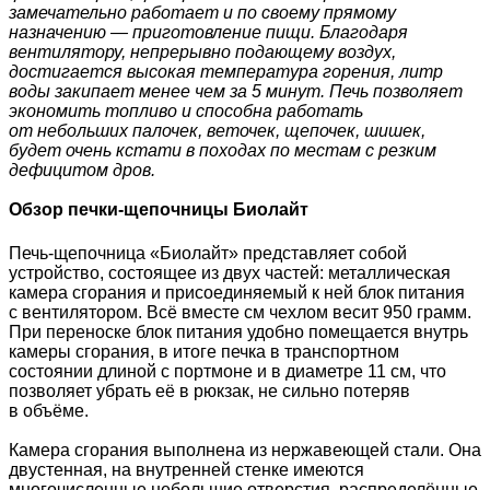
замечательно работает и по своему прямому
назначению — приготовление пищи. Благодаря
вентилятору, непрерывно подающему воздух,
достигается высокая температура горения, литр
воды закипает менее чем за 5 минут. Печь позволяет
экономить топливо и способна работать
от небольших палочек, веточек, щепочек, шишек,
будет очень кстати в походах по местам с резким
дефицитом дров.
Обзор печки-щепочницы Биолайт
Печь-щепочница «Биолайт» представляет собой
устройство, состоящее из двух частей: металлическая
камера сгорания и присоединяемый к ней блок питания
с вентилятором. Всё вместе см чехлом весит 950 грамм.
При переноске блок питания удобно помещается внутрь
камеры сгорания, в итоге печка в транспортном
состоянии длиной с портмоне и в диаметре 11 см, что
позволяет убрать её в рюкзак, не сильно потеряв
в объёме.
Камера сгорания выполнена из нержавеющей стали. Она
двустенная, на внутренней стенке имеются
многочисленные небольшие отверстия, распределённые