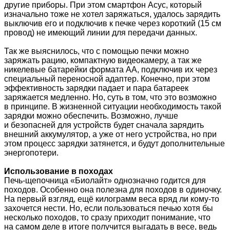
другие приборы. При этом смартфон Асус, который
изначально тоже не хотел заряжаться, удалось зарядить
выключив его и подключив к печке через короткий (15 см
провод) не имеющий линии для передачи данных.
Так же выяснилось, что с помощью печки можно
заряжать рацию, компактную видеокамеру, а так же
никелевые батарейки формата АА, подключив их через
специальный переносной адаптер. Конечно, при этом
эффективность зарядки падает и пара батареек
заряжается медленно. Но, суть в том, что это возможно
в принципе. В жизненной ситуации необходимость такой
зарядки можно обеспечить. Возможно, лучше
и безопасней для устройств будет сначала зарядить
внешний аккумулятор, а уже от него устройства, но при
этом процесс зарядки затянется, и будут дополнительные
энергопотери.
Использование в походах
Печь-щепочница «Биолайт» однозначно годится для
походов. Особенно она полезна для походов в одиночку.
На первый взгляд, ещё килограмм веса вряд ли кому-то
захочется нести. Но, если пользоваться печью хотя бы
несколько походов, то сразу приходит понимание, что
на самом деле в итоге получится выгадать в весе, ведь