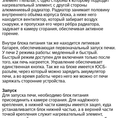
элемент Пельтье, с одно стороны к которому подходит
нагревательный элемент, с другой стороны
алюминиевый радиатор. Радиатор занимает половину
внутреннего объёма корпуса блока, а ниже него
находится вентилятор, который забирает воздух
снаружи, и пропуская его через рёбра радиатора,
задувает в камеру сгорания, обеспечивая активное
горение.
Внутри блока питания так же находится литиевая
батарея, обеспечивающая первоначальный запуск печки.
У печи 2 режима работы: медленный и быстрый.
Быстрый режим доступен для включения только после
того, как печь нагреется. Управление обеспечивает
единственная кнопка. Так же на блоке имеется ЮСБ-
разъём, через который можно зарядить аккумулятор
печи, а во время работы через него же можно от печи
заряжать сторонние устройства.
Запуск
Для запуска печи, необходимо блок питания
присоединить к камере сгорания. Для надёжного
крепления, в нижней части камеры имеется зацеп, куда
устанавливается блок нижней частью, а в верхней части
точкой крепления служит нагревательный элемент,