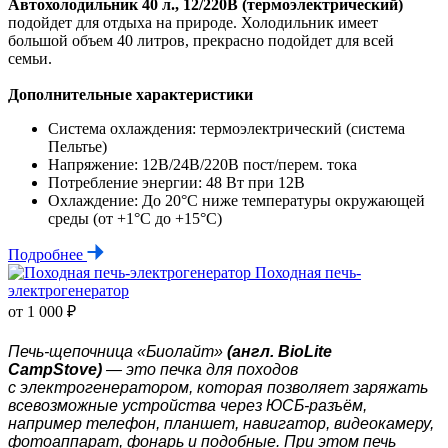
Автохолодильник 40 л., 12/220В (
термоэлектрический)
подойдет для отдыха на природе. Холодильник имеет
большой объем 40 литров, прекрасно подойдет для всей
семьи.
Дополнительные характеристики
Система охлаждения: термоэлектрический (система
Пельтье)
Напряжение: 12В/24В/220В пост/перем. тока
Потребление энергии: 48 Вт при 12В
Охлаждение: До 20°С ниже температуры окружающей
среды (от +1°С до +15°С)
Подробнее
Походная печь-
электрогенератор
от 1 000 ₽
Печь-щепочница «Биолайт»
(англ. BioLite
CampStove)
— это печка для походов
с электрогенератором, которая позволяет заряжать
всевозможные устройства через ЮСБ-разъём,
например телефон, планшет, навигатор, видеокамеру,
фотоаппарат, фонарь и подобные. При этом печь