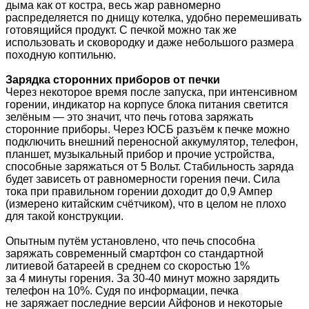
дыма как от костра, весь жар равномерно
распределяется по днищу котелка, удобно перемешивать
готовящийся продукт. С печкой можно так же
использовать и сковородку и даже небольшого размера
походную коптильню.
Зарядка сторонних приборов от печки
Через некоторое время после запуска, при интенсивном
горении, индикатор на корпусе блока питания светится
зелёным — это значит, что печь готова заряжать
сторонние приборы. Через ЮСБ разъём к печке можно
подключить внешний переносной аккумулятор, телефон,
планшет, музыкальный прибор и прочие устройства,
способные заряжаться от 5 Вольт. Стабильность заряда
будет зависеть от равномерности горения печи. Сила
тока при правильном горении доходит до 0,9 Ампер
(измерено китайским счётчиком), что в целом не плохо
для такой конструкции.
Опытным путём установлено, что печь способна
заряжать современный смартфон со стандартной
литиевой батареей в среднем со скоростью 1%
за 4 минуты горения. За 30-40 минут можно зарядить
телефон на 10%. Судя по информации, печка
не заряжает последние версии Айфонов и некоторые