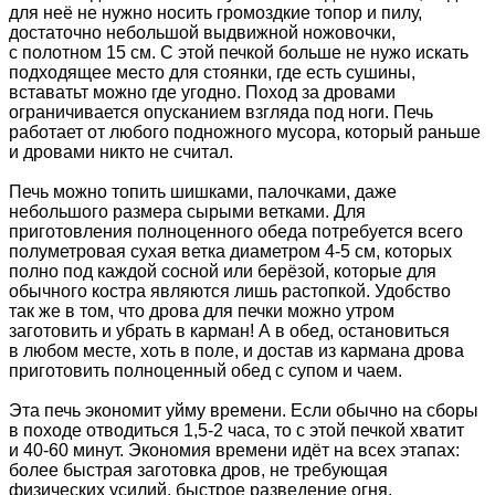
для неё не нужно носить громоздкие топор и пилу,
достаточно небольшой выдвижной ножовочки,
с полотном 15 см. С этой печкой больше не нужо искать
подходящее место для стоянки, где есть сушины,
вставатьт можно где угодно. Поход за дровами
ограничивается опусканием взгляда под ноги. Печь
работает от любого подножного мусора, который раньше
и дровами никто не считал.
Печь можно топить шишками, палочками, даже
небольшого размера сырыми ветками. Для
приготовления полноценного обеда потребуется всего
полуметровая сухая ветка диаметром 4-5 см, которых
полно под каждой сосной или берёзой, которые для
обычного костра являются лишь растопкой. Удобство
так же в том, что дрова для печки можно утром
заготовить и убрать в карман! А в обед, остановиться
в любом месте, хоть в поле, и достав из кармана дрова
приготовить полноценный обед с супом и чаем.
Эта печь экономит уйму времени. Если обычно на сборы
в походе отводиться 1,5-2 часа, то с этой печкой хватит
и 40-60 минут. Экономия времени идёт на всех этапах:
более быстрая заготовка дров, не требующая
физических усилий, быстрое разведение огня,