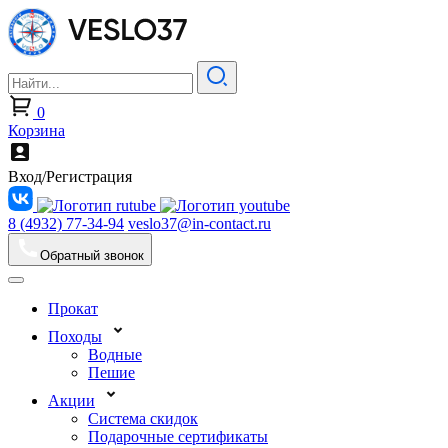
0
Корзина
Вход/Регистрация
8 (4932) 77-34-94
veslo37@in-contact.ru
Обратный звонок
Прокат
Походы
Водные
Пешие
Акции
Система скидок
Подарочные сертификаты