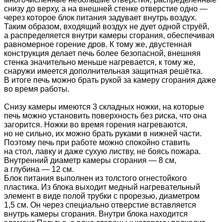
снизу до верху, а на внешней стенке отверстие одно —
через которое блок питания задувает внутрь воздух.
Таким образом, входящий воздух не дует одной струёй,
а распределяется внутри камеры сгорания, обеспечивая
равномерное горение дров. К тому же, двустенная
конструкция делает печь более безопасной, внешняя
стенка значительно меньше нагревается, к тому же,
снаружи имеется дополнительная защитная решётка.
В итоге печь можно брать рукой за камеру сгорания даже
во время работы.
Снизу камеры имеются 3 складных ножки, на которые
печь можно установить поверхность без риска, что она
загорится. Ножки во время горения нагреваются,
но не сильно, их можно брать руками в нижней части.
Поэтому печь при работе можно спокойно ставить
на стол, лавку и даже сухую листву, не боясь пожара.
Внутренний диаметр камеры сгорания — 8 см,
а глубина — 12 см.
Блок питания выполнен из толстого огнестойкого
пластика. Из блока выходит медный нагревательный
элемент в виде полой трубки с прорезью, диаметром
1,5 см. Он через специально отверстие вставляется
внутрь камеры сгорания. Внутри блока находится