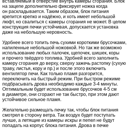
вставляемый в отверстие внутрь камеры сгорания. Блок
на зацепе дополнительно фиксирует ножка когда
он раскладывается. Таким образом, блок питания
крепится крепко и надёжно, и хоть имеет небольшой
люфт, но свалиться с камеры сгорания не может. В целом
конструкция печки устойчивая, допускается установка
даже на небольшую неровность.
Удобнее всего топить печь сухими короткими брусочками,
напиленные небольшой ножовкой. Но так же возможно
использование любых палочек, щепочек, шишек, коры
и прочего твёрдого топлива. Удобней всего заполнить
камеру сгорания до верху, сверху зажечь растопку (сухую
траву, листья, кору и пр.) и после этого включить
вентилятор печи. Как только пламя разгорится,
переключить на быстрый режим. При быстром режиме
подбрасывать дрова необходимо каждые 3-4 минуты.
Оптимальным будет использование брусочков 4-5 см
в диаметре, они сгорают не так быстро, при этом дают
устойчивое сильное пламя.
Желательно размещать печку так, чтобы блок питания
смотрел в сторону ветра. Так воздух будет поступать
лучше, а летящие из камеры искры и пепел не будут
попадать на корпус блока питания. Дрова в печке