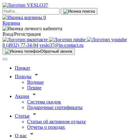
0
Корзина
Вход/Регистрация
8 (4932) 77-34-94
veslo37@in-contact.ru
Обратный звонок
Прокат
Походы
Водные
Пешие
Акции
Система скидок
Подарочные сертификаты
Статьи
Статьи об активном отдыхе
Отчеты о походах
О нас