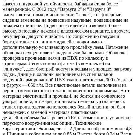
качеств и курсовой устойчивости, байдарка стала более
маневренной. С 2012 года "Варзуга 2" и "Варзуга 3"
выпускаются только в исполнении "люкс", т.е. фанерные
сидения заменены на подвесные надувные, подвешенные на
нижнем стрингере. Подвесные сидения позволяют более
высокую посадку, нежели в классическом варианте, впрочем,
без ущерба для устойчивости. По сопряжению палубы и
борта, а также по линии мидлвейса лодки имеют
дополнительную усиливающую проклейку леем. Натяжение
оболочки осуществляется надувными баллонами. Оболочка
проварена прочными леями из ПВХ по кильсону и
стрингерам. Легкосъемный фартук (в комплекте) на
"липучке", дает быстрый доступ к вещам и упрощает загрузку
лодки. Днище и баллоны выполнены из специальной
лодочной армированной ПВХ ткани плотностью 900 г/м, дека
и фартук — 650 г/м. Все пластиковые детали выполнены из
черного композитного стеклонаполненного полиамида. Этот
материал эластичный и прочный, не боится ни солнечного
ультрафиолета, ни жары, ни низких температур (на первых
этапах производства использовался белый пластик, он был
ненадежен, с заменой материала пластиковых
деталей проблема была решена.) Есть возможность установки
парусного вооружения как опции. Технические
характеристики: Экипаж, чел. – 2 Длина в собранном виде 4,8
м Ширина в собранном виде 0,85 м Высота борта 0,24 м Вес в