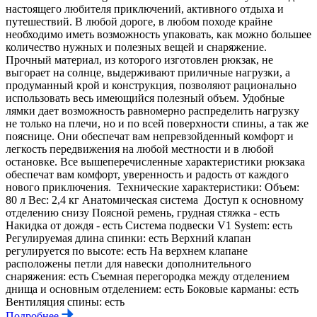
настоящего любителя приключений, активного отдыха и
путешествий. В любой дороге, в любом походе крайне
необходимо иметь возможность упаковать, как можно большее
количество нужных и полезных вещей и снаряжение.
Прочный материал, из которого изготовлен рюкзак, не
выгорает на солнце, выдерживают приличные нагрузки, а
продуманный крой и конструкция, позволяют рационально
использовать весь имеющийся полезный объем. Удобные
лямки дает возможность равномерно распределить нагрузку
не только на плечи, но и по всей поверхности спины, а так же
пояснице. Они обеспечат вам непревзойденный комфорт и
легкость передвижения на любой местности и в любой
остановке. Все вышеперечисленные характеристики рюкзака
обеспечат вам комфорт, уверенность и радость от каждого
нового приключения. Технические характеристики: Объем:
80 л Вес: 2,4 кг Анатомическая система Доступ к основному
отделению снизу Поясной ремень, грудная стяжка - есть
Накидка от дождя - есть Система подвески V1 System: есть
Регулируемая длина спинки: есть Верхний клапан
регулируется по высоте: есть На верхнем клапане
расположены петли для навески дополнительного
снаряжения: есть Съемная перегородка между отделением
днища и основным отделением: есть Боковые карманы: есть
Вентиляция спины: есть
Подробнее