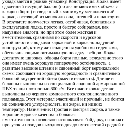
укладывается в рюкзак-упаковку. Конструкция: Лодка имеет
сдвоенный несущий баллон (по два независимых объема с
каждого борта) и сведенный к минимуму металлический
каркас, состоящий из монокильсона, штевней и шпангоутов.
В результате получается легкая, остойчивая, безопасная в
эксплуатации лодка, просто и быстро собираемая, как
надувные аналоги, но при этом более жесткая и
вместительная, сравнимая по скорости и курсовой
устойчивости с лодками каркасной и каркасно-надувной
конструкций, к тому же оснащенная удобными сиденьями,
обеспечивающими оптимальную посадку гребцов. Лодка
достаточно широкая, обводы борта полные, вследствие этого
она имеет очень хорошую поперечную остойчивость, а
развитые высокие штевни и сдвоенный борт вертикальной
схемы сообщают ей хорошую мореходность и сравнительно
большой внутренний объем (вместительность). Днище и
баллоны выполнены из специальной лодочной армированной
ПВХ ткани плотностью 800 г/м. Все пластиковые детали
выполнены из черного композитного стеклонаполненного
полиамида. Этот материал эластичный и прочный , не боится
ни солнечного ультрафиолета, ни жары, ни низких
температур. Назначение: Простая и быстрая сборка, а также
хорошие ходовые качества и большая
вместительность позволяют использовать байдарку, начиная с
прогулок и походов выходного дня до путешествий средней и