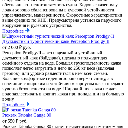
обеспечивают непотопляемость судна. Ходовые качества у
лодки хорошо сбалансированы в курсовой устойчивости,
управляемости, маневренности. Скоростные характеристики
выше средних по КНБ. Предусмотрена установка парусного
вооружения и рулевого устройства.
Подробнее
Двухместный туристический каяк Perception Prodigy-II
от 2 000 ₽ руб.
Perception Prodigy-II – это надежный и устойчивый
двухместный каяк (байдарка), идеально подходит для
семейного отдыха на воде. Большая грузоподъемность каяка
позволяет легко загрузить в него до 250 кг веса (включая
гребцов), или удобно разместиться в нем всей семьей.
Большие комфортные сидения хорошо держат спину, а в
сочетании с широким и устойчивым корпусом каяка предают
чувство безопасности на воде. Широкий нос каяка не дает
воде захлестывать в кокпит каяка при попадании на большую
волну.
Подробнее
Рюкзак Tatonka Ganga 80
от 550 ₽ руб.
Рюкзак Tatonka Ganga 80 станет незаменимым спутником для