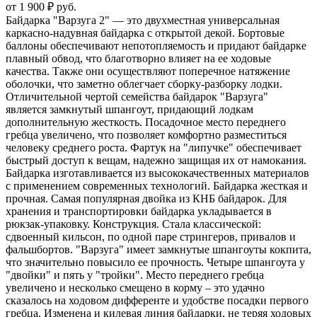
от 1 900 ₽ руб.
Байдарка "Варзуга 2" — это двухместная универсальная
каркасно-надувная байдарка с открытой декой. Бортовые
баллоны обеспечивают непотопляемость и придают байдарке
плавный обвод, что благотворно влияет на ее ходовые
качества. Также они осуществляют поперечное натяжение
оболочки, что заметно облегчает сборку-разборку лодки.
Отличительной чертой семейства байдарок "Варзуга"
является замкнутый шпангоут, придающий лодкам
дополнительную жесткость. Посадочное место переднего
гребца увеличено, что позволяет комфортно разместиться
человеку среднего роста. Фартук на "липучке" обеспечивает
быстрый доступ к вещам, надежно защищая их от намокания.
Байдарка изготавливается из высококачественных материалов
с применением современных технологий. Байдарка жесткая и
прочная. Самая популярная двойка из КНБ байдарок. Для
хранения и транспортировки байдарка укладывается в
рюкзак-упаковку. Конструкция. Стала классической:
сдвоенный кильсон, по одной паре стрингеров, привалов и
фальшбортов. "Варзуга" имеет замкнутые шпангоуты кокпита,
что значительно повысило ее прочность. Четыре шпангоута у
"двойки" и пять у "тройки". Место переднего гребца
увеличено и несколько смещено в корму – это удачно
сказалось на ходовом дифференте и удобстве посадки первого
гребца. Изменена и килевая линия байдарки, не теряя ходовых