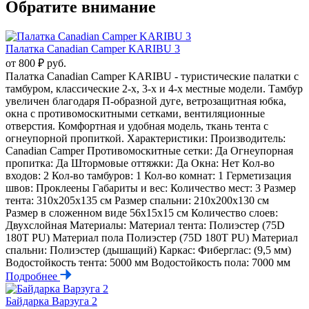
Обратите внимание
Палатка Canadian Camper KARIBU 3
от 800 ₽ руб.
Палатка Canadian Camper KARIBU - туристические палатки с
тамбуром, классические 2-х, 3-х и 4-х местные модели. Тамбур
увеличен благодаря П-образной дуге, ветрозащитная юбка,
окна с противомоскитными сетками, вентиляционные
отверстия. Комфортная и удобная модель, ткань тента с
огнеупорной пропиткой. Характеристики: Производитель:
Canadian Camper Противомоскитные сетки: Да Огнеупорная
пропитка: Да Штормовые оттяжки: Да Окна: Нет Кол-во
входов: 2 Кол-во тамбуров: 1 Кол-во комнат: 1 Герметизация
швов: Проклеены Габариты и вес: Количество мест: 3 Размер
тента: 310x205x135 см Размер спальни: 210x200x130 см
Размер в сложенном виде 56x15x15 см Количество слоев:
Двухслойная Материалы: Материал тента: Полиэстер (75D
180T PU) Материал пола Полиэстер (75D 180T PU) Материал
спальни: Полиэстер (дышащий) Каркас: Фиберглас: (9,5 мм)
Водостойкость тента: 5000 мм Водостойкость пола: 7000 мм
Подробнее
Байдарка Варзуга 2