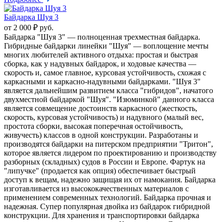
Байдарка Шуя 3
от 2 000 ₽ руб.
Байдарка "Шуя 3" — полноценная трехместная байдарка.
Гибридные байдарки линейки "Шуя" — воплощение мечты
многих любителей активного отдыха: простая и быстрая
сборка, как у надувных байдарок, и ходовые качества —
скорость и, самое главное, курсовая устойчивость, схожая с
каркасными и каркасно-надувными байдарками. "Шуя 3"
является дальнейшим развитием класса "гибридов", начатого
двухместной байдаркой "Шуя". "Изюминкой" данного класса
является совмещение достоинств каркасного (жесткость,
скорость, курсовая устойчивость) и надувного (малый вес,
простота сборки, высокая поперечная остойчивость,
живучесть) классов в одной конструкции. Разработаны и
производятся байдарки на питерском предприятии "Тритон",
которое является лидером по проектированию и производству
разборных (складных) судов в России и Европе. Фартук на
"липучке" (продается как опция) обеспечивает быстрый
доступ к вещам, надежно защищая их от намокания. Байдарка
изготавливается из высококачественных материалов с
применением современных технологий. Байдарка прочная и
надежная. Супер популярная двойка из байдарок гибридной
конструкции. Для хранения и транспортировки байдарка