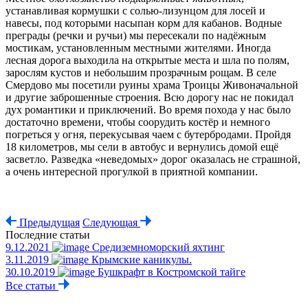
устанавливая кормушки с солью-лизунцом для лосей и
навесы, под которыми насыпан корм для кабанов. Водные
преграды (речки и ручьи) мы пересекали по надёжным
мостикам, установленным местными жителями. Иногда
лесная дорога выходила на открытые места и шла по полям,
зарослям кустов и небольшим прозрачным рощам. В селе
Смердово мы посетили руины храма Троицы Живоначальной
и другие заброшенные строения. Всю дорогу нас не покидал
дух романтики и приключений. Во время похода у нас было
достаточно времени, чтобы соорудить костёр и немного
погреться у огня, перекусывая чаем с бутербродами. Пройдя
18 километров, мы сели в автобус и вернулись домой ещё
засветло. Разведка «неведомых» дорог оказалась не страшной,
а очень интересной прогулкой в приятной компании.
Предыдущая
Следующая
Последние статьи
9.12.2021
Средиземноморский яхтинг
3.11.2019
Крымские каникулы.
30.10.2019
Бушкрафт в Костромской тайге
Все статьи