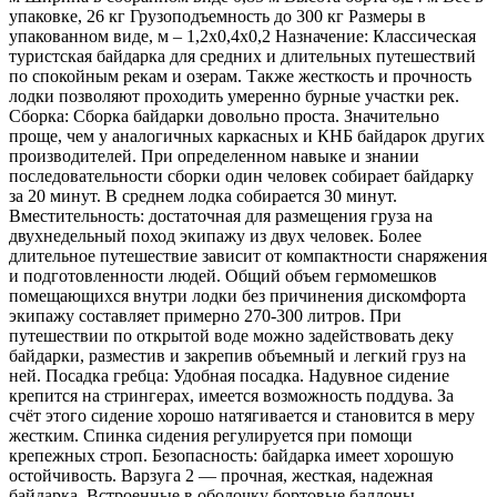
упаковке, 26 кг Грузоподъемность до 300 кг Размеры в
упакованном виде, м – 1,2х0,4х0,2 Назначение: Классическая
туристская байдарка для средних и длительных путешествий
по спокойным рекам и озерам. Также жесткость и прочность
лодки позволяют проходить умеренно бурные участки рек.
Сборка: Сборка байдарки довольно проста. Значительно
проще, чем у аналогичных каркасных и КНБ байдарок других
производителей. При определенном навыке и знании
последовательности сборки один человек собирает байдарку
за 20 минут. В среднем лодка собирается 30 минут.
Вместительность: достаточная для размещения груза на
двухнедельный поход экипажу из двух человек. Более
длительное путешествие зависит от компактности снаряжения
и подготовленности людей. Общий объем гермомешков
помещающихся внутри лодки без причинения дискомфорта
экипажу составляет примерно 270-300 литров. При
путешествии по открытой воде можно задействовать деку
байдарки, разместив и закрепив объемный и легкий груз на
ней. Посадка гребца: Удобная посадка. Надувное сидение
крепится на стрингерах, имеется возможность поддува. За
счёт этого сидение хорошо натягивается и становится в меру
жестким. Спинка сидения регулируется при помощи
крепежных строп. Безопасность: байдарка имеет хорошую
остойчивость. Варзуга 2 — прочная, жесткая, надежная
байдарка. Встроенные в оболочку бортовые баллоны