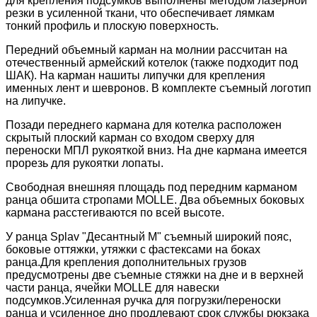
для крепления подсумков выполнены методом лазерной
резки в усиленной ткани, что обеспечивает лямкам
тонкий профиль и плоскую поверхность.
Передний объемный карман на молнии рассчитан на
отечественный армейский котелок (также подходит под
ШАК). На карман нашиты липучки для крепления
именных лент и шевронов. В комплекте съемный логотип
на липучке.
Позади переднего кармана для котелка расположен
скрытый плоский карман со входом сверху для
переноски МПЛ рукояткой вниз. На дне кармана имеется
прорезь для рукоятки лопаты.
Свободная внешняя площадь под передним карманом
ранца обшита стропами MOLLE. Два объемных боковых
кармана расстегиваются по всей высоте.
У ранца Splav "Десантный М" съемный широкий пояс,
боковые оттяжки, утяжки с фастексами на боках
ранца.
Для крепления дополнительных грузов
предусмотрены две съемные стяжки на дне и в верхней
части ранца, ячейки MOLLE для навески
подсумков.
Усиленная ручка для погрузки/переноски
ранца и усиленное дно продлевают срок службы рюкзака