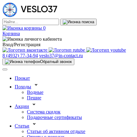
0
Корзина
Вход/Регистрация
8 (4932) 77-34-94
veslo37@in-contact.ru
Обратный звонок
Прокат
Походы
Водные
Пешие
Акции
Система скидок
Подарочные сертификаты
Статьи
Статьи об активном отдыхе
Отчеты о походах