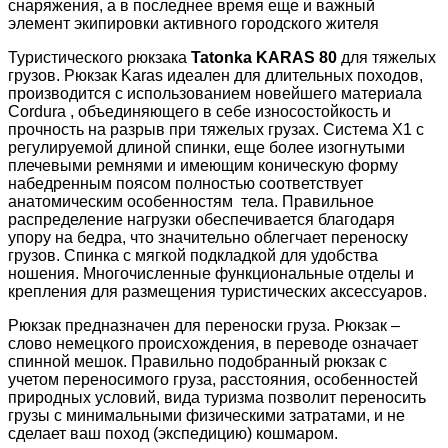
снаряжения, а в последнее время еще и важный
элемент экипировки активного городского жителя
Туристического рюкзака
Tatonka KARAS 80
для тяжелых
грузов. Рюкзак Karas идеален для длительных походов,
производится с использованием новейшего материала
Cordura , объединяющего в себе износостойкость и
прочность на разрыв при тяжелых грузах. Система X1 с
регулируемой длиной спинки, еще более изогнутыми
плечевыми ремнями и имеющим коническую форму
набедренным поясом полностью соответствует
анатомическим особенностям тела. Правильное
распределение нагрузки обеспечивается благодаря
упору на бедра, что значительно облегчает переноску
грузов. Спинка с мягкой подкладкой для удобства
ношения. Многочисленные функциональные отделы и
крепления для размещения туристических аксессуаров.
Рюкзак предназначен для переноски груза. Рюкзак –
слово немецкого происхождения, в переводе означает
спинной мешок. Правильно подобранный рюкзак с
учетом переносимого груза, расстояния, особенностей
природных условий, вида туризма позволит переносить
грузы с минимальными физическими затратами, и не
сделает ваш поход (экспедицию) кошмаром.