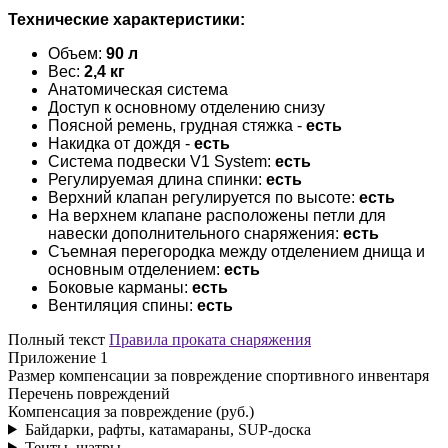
Технические характеристики:
Объем:
90 л
Вес:
2,4 кг
Анатомическая система
Доступ к основному отделению снизу
Поясной ремень, грудная стяжка -
есть
Накидка от дождя -
есть
Система подвески V1 System:
есть
Регулируемая длина спинки:
есть
Верхний клапан регулируется по высоте:
есть
На верхнем клапане расположены петли для
навески дополнительного снаряжения:
есть
Съемная перегородка между отделением днища и
основным отделением:
есть
Боковые карманы:
есть
Вентиляция спины:
есть
Полный текст
Правила проката снаряжения
Приложение 1
Размер компенсации за повреждение спортивного инвентаря
Перечень повреждений
Компенсация за повреждение (руб.)
Байдарки, рафты, катамараны, SUP-доска
Тенты, шатры