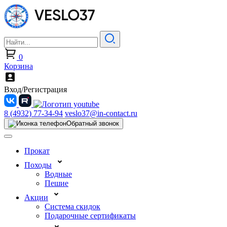
0
Корзина
Вход/Регистрация
8 (4932) 77-34-94
veslo37@in-contact.ru
Обратный звонок
Прокат
Походы
Водные
Пешие
Акции
Система скидок
Подарочные сертификаты